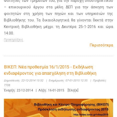
Φοιτητές των Τμημάτων του, για την παροχή υποστηρικτικού
– επικουρικού έργου στα μέλη ΔΕΠ για την άσκηση των
φοιτητών στη χρήση των πηγών και των υπηρεσιών της
Βιβλιοθήκης του. Τα δικαιολογητικά θα γίνονται δεκτά στην
Κεντρική Βιβλιοθήκη μέχρι τη Δευτέρα 25-1-2016 και ώρα
14.00.
Προκηρύξεις
Περισσότερα
ΒΙΚΕΠ: Νέα προθεσμία 16/1/2015 - Εκδήλωση
ενδιαφέροντος για απασχόληση στη Βιβλιοθήκη
Δημοσίευση:
22-12-2014 13:32
|
Ενημέρωση:
07-01-2015 12:35
|
Προβολές:
7708
Έναρξη:
22-12-2014
|
Λήξη:
16-01-2015
[Έληξε]