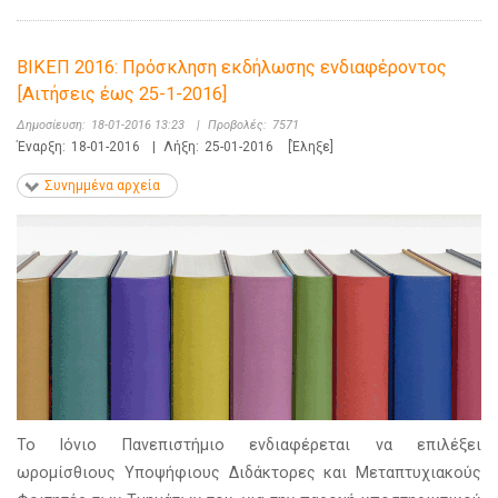
ΒΙΚΕΠ 2016: Πρόσκληση εκδήλωσης ενδιαφέροντος
[Αιτήσεις έως 25-1-2016]
Δημοσίευση:
18-01-2016 13:23
|
Προβολές:
7571
Έναρξη:
18-01-2016
|
Λήξη:
25-01-2016
[Έληξε]
Συνημμένα αρχεία
Το Ιόνιο Πανεπιστήμιο ενδιαφέρεται να επιλέξει
ωρομίσθιους Υποψήφιους Διδάκτορες και Μεταπτυχιακούς